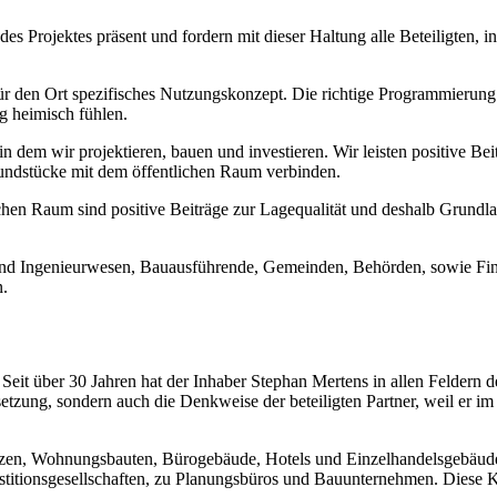
s Projektes präsent und fordern mit dieser Haltung alle Beteiligten, i
 für den Ort spezifisches Nutzungskonzept. Die richtige Programmieru
ig heimisch fühlen.
n dem wir projektieren, bauen und investieren. Wir leisten positive Bei
rundstücke mit dem öffentlichen Raum verbinden.
hen Raum sind positive Beiträge zur Lagequalität und deshalb Grundlag
und Ingenieurwesen, Bauausführende, Gemeinden, Behörden, sowie Finan
n.
 Seit über 30 Jahren hat der Inhaber Stephan Mertens in allen Feldern
msetzung, sondern auch die Denkweise der beteiligten Partner, weil er 
nzen, Wohnungsbauten, Bürogebäude, Hotels und Einzelhandelsgebäude re
tionsgesellschaften, zu Planungsbüros und Bauunternehmen. Diese Ko